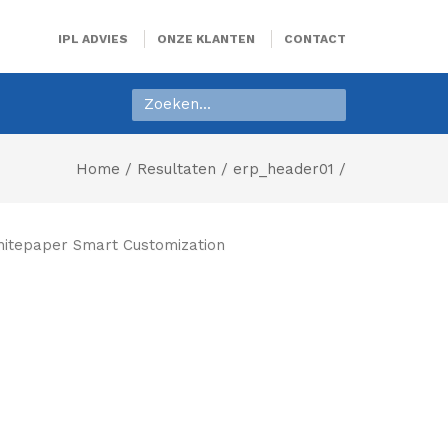
IPL ADVIES
ONZE KLANTEN
CONTACT
Home
/
Resultaten
/ erp_header01 /
itepaper Smart Customization