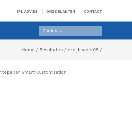
IPL ADVIES
ONZE KLANTEN
CONTACT
Home
/
Resultaten
/ erp_header08 /
itepaper Smart Customization